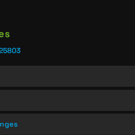
es
 25803
enges