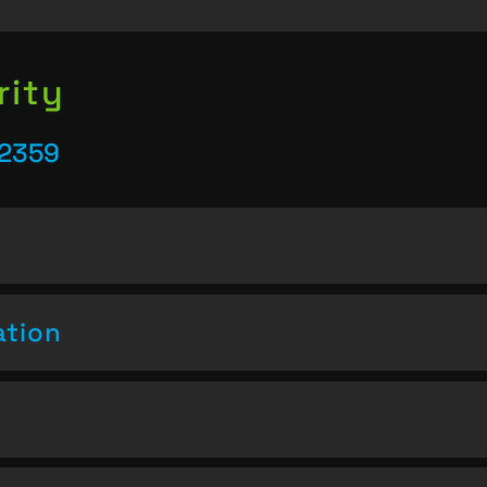
rity
22359
ation